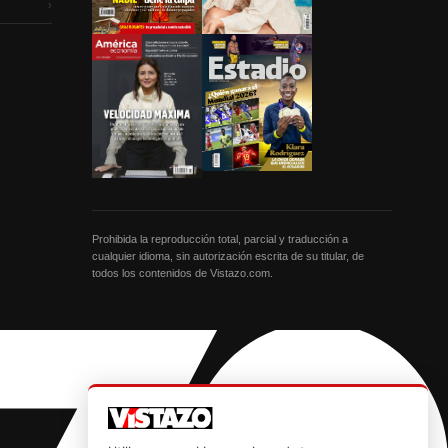
›
Prohibida la reproducción total, parcial y traducción a
cualquier idioma, sin autorización escrita de su titular, de
todos los contenidos de Vistazo.com.