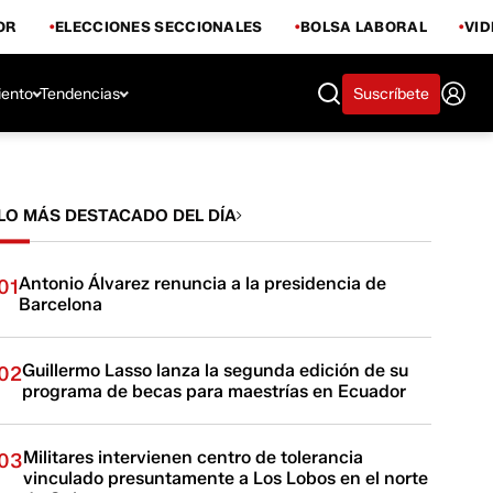
OR
ELECCIONES SECCIONALES
BOLSA LABORAL
VI
iento
Tendencias
Suscríbete
LO MÁS DESTACADO DEL DÍA
Antonio Álvarez renuncia a la presidencia de
01
Barcelona
Guillermo Lasso lanza la segunda edición de su
02
programa de becas para maestrías en Ecuador
Militares intervienen centro de tolerancia
03
vinculado presuntamente a Los Lobos en el norte