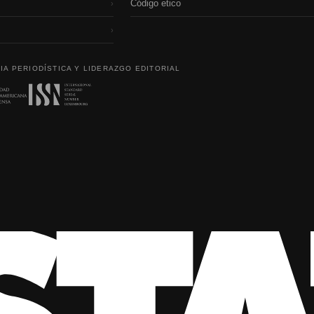
Código etico
›
›
IA PERIODÍSTICA Y LIDERAZGO EDITORIAL