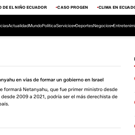
 DE EL NIÑO ECUADOR
CASO PROGEN
CLIMA EN ECUAD
icias
Actualidad
Mundo
Política
Servicios
Deportes
Negocios
Entretenim
nyahu en vías de formar un gobierno en Israel
ue formará Netanyahu, que fue primer ministro desde
 desde 2009 a 2021, podría ser el más derechista de
país.