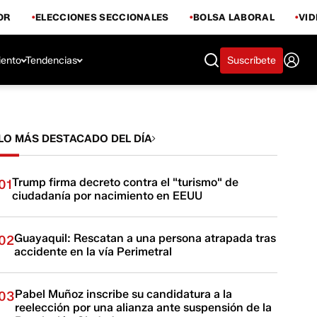
OR
ELECCIONES SECCIONALES
BOLSA LABORAL
VI
iento
Tendencias
Suscríbete
LO MÁS DESTACADO DEL DÍA
Trump firma decreto contra el "turismo" de
01
ciudadanía por nacimiento en EEUU
Guayaquil: Rescatan a una persona atrapada tras
02
accidente en la vía Perimetral
Pabel Muñoz inscribe su candidatura a la
03
reelección por una alianza ante suspensión de la