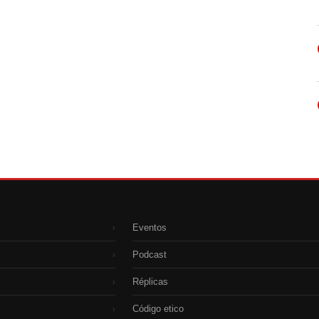
Eventos
›
Podcast
›
Réplicas
›
Código etico
›