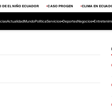
 DE EL NIÑO ECUADOR
CASO PROGEN
CLIMA EN ECUAD
icias
Actualidad
Mundo
Política
Servicios
Deportes
Negocios
Entretenim