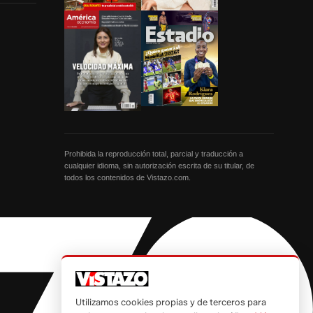
Prohibida la reproducción total, parcial y traducción a
cualquier idioma, sin autorización escrita de su titular, de
todos los contenidos de Vistazo.com.
Utilizamos cookies propias y de terceros para