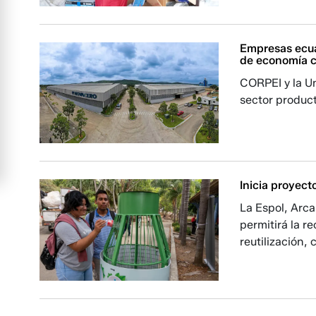
Empresas ecua
de economía c
CORPEI y la Un
sector product
Inicia proyect
La Espol, Arca
permitirá la r
reutilización,