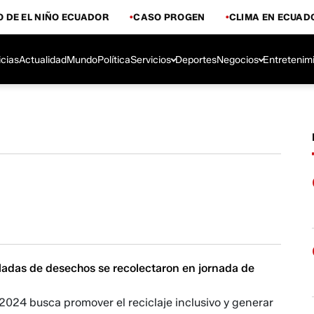
 DE EL NIÑO ECUADOR
CASO PROGEN
CLIMA EN ECUAD
icias
Actualidad
Mundo
Política
Servicios
Deportes
Negocios
Entretenim
ladas de desechos se recolectaron en jornada de
2024 busca promover el reciclaje inclusivo y generar