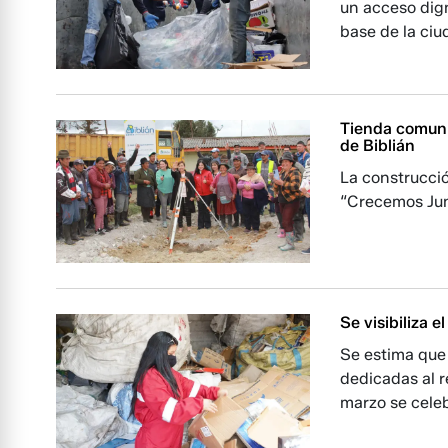
un acceso dign
base de la ci
Tienda comunit
de Biblián
La construcció
“Crecemos Junt
Se visibiliza e
Se estima que
dedicadas al r
marzo se celeb