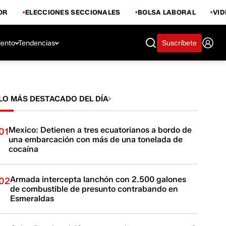
OR
ELECCIONES SECCIONALES
BOLSA LABORAL
VI
iento
Tendencias
Suscríbete
LO MÁS DESTACADO DEL DÍA
Mexico: Detienen a tres ecuatorianos a bordo de
01
una embarcación con más de una tonelada de
cocaína
Armada intercepta lanchón con 2.500 galones
02
de combustible de presunto contrabando en
Esmeraldas