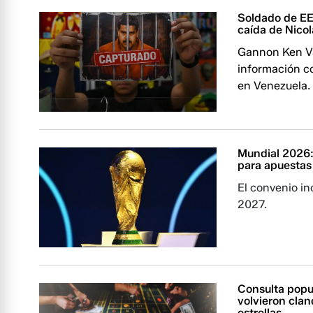
Soldado de EE
caída de Nico
Gannon Ken Va
información co
en Venezuela.
Mundial 2026: 
para apuestas
El convenio i
2027.
Consulta popu
volvieron clan
estrellas