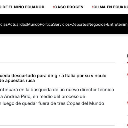
 DE EL NIÑO ECUADOR
CASO PROGEN
CLIMA EN ECUAD
icias
Actualidad
Mundo
Política
Servicios
Deportes
Negocios
Entretenim
ueda descartado para dirigir a Italia por su vínculo
de apuestas rusa
ontinuará en la búsqueda de un nuevo director técnico
 a Andrea Pirlo, en medio del proceso de
n luego de quedar fuera de tres Copas del Mundo