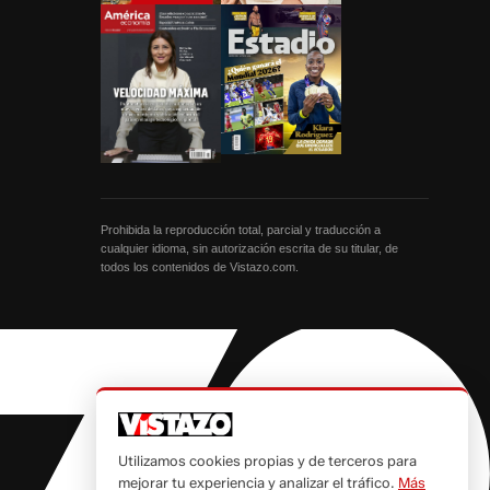
Prohibida la reproducción total, parcial y traducción a
cualquier idioma, sin autorización escrita de su titular, de
todos los contenidos de Vistazo.com.
Utilizamos cookies propias y de terceros para
mejorar tu experiencia y analizar el tráfico.
Más