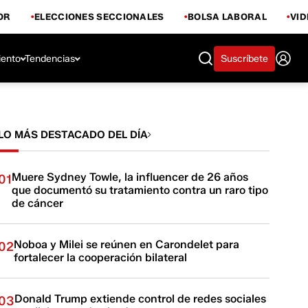
OR
ELECCIONES SECCIONALES
BOLSA LABORAL
VI
iento
Tendencias
Suscríbete
LO MÁS DESTACADO DEL DÍA
Muere Sydney Towle, la influencer de 26 años
01
que documentó su tratamiento contra un raro tipo
de cáncer
Noboa y Milei se reúnen en Carondelet para
02
fortalecer la cooperación bilateral
Donald Trump extiende control de redes sociales
03