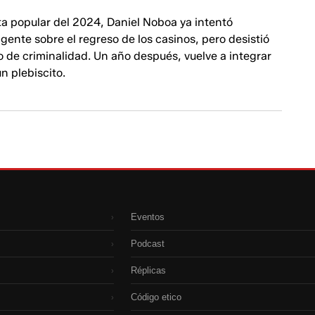
ta popular del 2024, Daniel Noboa ya intentó
 gente sobre el regreso de los casinos, pero desistió
o de criminalidad. Un año después, vuelve a integrar
n plebiscito.
Eventos
›
Podcast
›
Réplicas
›
Código etico
›