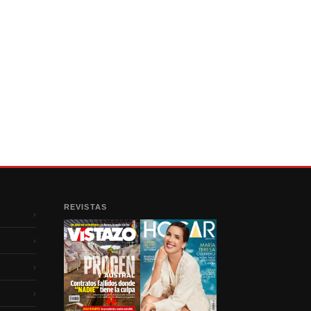
REVISTAS
›
›
›
›