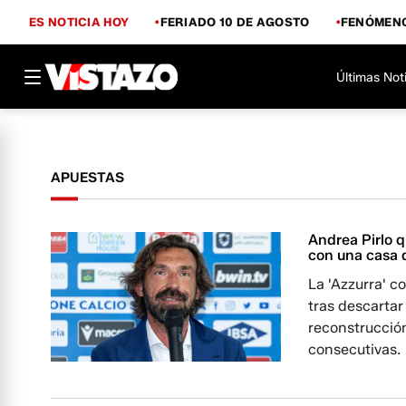
ES NOTICIA HOY
FERIADO 10 DE AGOSTO
FENÓMENO
Últimas Not
APUESTAS
Andrea Pirlo q
con una casa 
La 'Azzurra' c
tras descartar
reconstrucció
consecutivas.