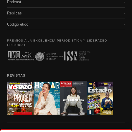
Podcast
›
Réplicas
›
Código etico
›
PREMIOS A LA EXCELENCIA PERIODÍSTICA Y LIDERAZGO
EDITORIAL
REVISTAS
Prohibida la reproducción total, parcial y traducción a cualquier idioma, sin