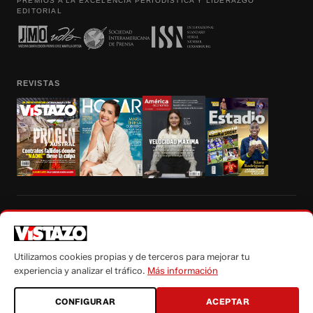
PREMIOS A LA EXCELENCIA PERIODÍSTICA Y LIDERAZGO
EDITORIAL
REVISTAS
Prohibida la reproducción total, parcial y traducción a cualquier idioma, sin
autorización escrita de su titular, de todos los contenidos de Vistazo.com.
Utilizamos cookies propias y de terceros para mejorar tu
experiencia y analizar el tráfico.
Más información
CONFIGURAR
ACEPTAR