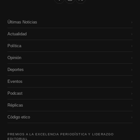
Últimas Noticias
›
Actualidad
›
Política
›
Opinión
›
Deportes
›
Eventos
›
Podcast
›
Réplicas
›
Código etico
›
PREMIOS A LA EXCELENCIA PERIODÍSTICA Y LIDERAZGO
EDITORIAL