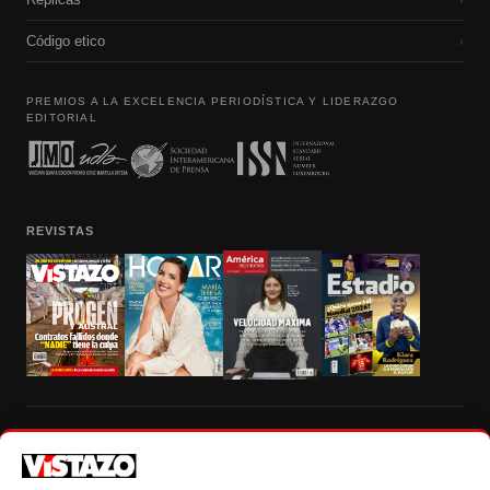
Código etico
›
PREMIOS A LA EXCELENCIA PERIODÍSTICA Y LIDERAZGO
EDITORIAL
REVISTAS
Prohibida la reproducción total, parcial y traducción a cualquier idioma, sin
autorización escrita de su titular, de todos los contenidos de Vistazo.com.