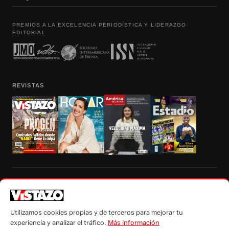
PREMIOS A LA EXCELENCIA PERIODÍSTICA Y LIDERAZGO
EDITORIAL
REVISTAS
Prohibida la reproducción total, parcial y traducción a cualquier idioma, sin
autorización escrita de su titular, de todos los contenidos de Vistazo.com.
Utilizamos cookies propias y de terceros para mejorar tu
experiencia y analizar el tráfico.
Más información