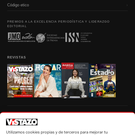
Código etico
›
PREMIOS A LA EXCELENCIA PERIODÍSTICA Y LIDERAZGO
EDITORIAL
REVISTAS
Prohibida la reproducción total, parcial y traducción a cualquier idioma, sin
autorización escrita de su titular, de todos los contenidos de Vistazo.com.
Utilizamos cookies propias y de terceros para mejorar tu