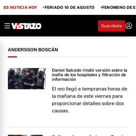
ES NOTICIA HOY
FERIADO 10 DE AGOSTO
FENÓMENO DE E
Suscríbete
ANDERSSON BOSCÁN
Daniel Salcedo rindió versión sobre la
mafia de los hospitales y filtración de
información
El reo llegó a tempranas horas de
la mañana de este viernes para
proporcionar detalles sobre dos
causas.