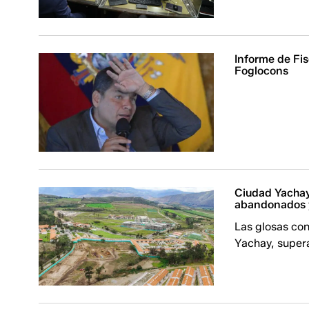
Informe de Fis
Foglocons
Ciudad Yachay:
abandonados y
Las glosas con
Yachay, supera