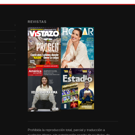
REVISTAS
›
›
›
›
Prohibida la reproducción total, parcial y traducción a