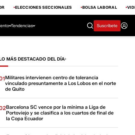
OR
ELECCIONES SECCIONALES
BOLSA LABORAL
VI
iento
Tendencias
Suscríbete
LO MÁS DESTACADO DEL DÍA
Militares intervienen centro de tolerancia
01
vinculado presuntamente a Los Lobos en el norte
de Quito
Barcelona SC vence por la mínima a Liga de
02
Portoviejo y se clasifica a los cuartos de final de
la Copa Ecuador