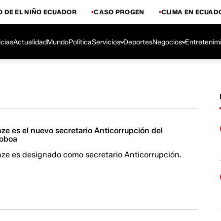
 DE EL NIÑO ECUADOR
CASO PROGEN
CLIMA EN ECUAD
icias
Actualidad
Mundo
Política
Servicios
Deportes
Negocios
Entretenim
ze es el nuevo secretario Anticorrupción del
Noboa
nze es designado como secretario Anticorrupción.