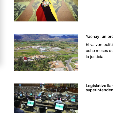
Yachay: un pr
El vaivén polít
ocho meses de 
la justicia.
Legislativo lla
superintende