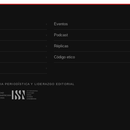
Eventos
›
Podcast
›
Réplicas
›
Código etico
›
›
IA PERIODÍSTICA Y LIDERAZGO EDITORIAL