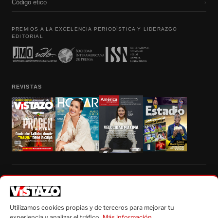
Código etico
›
PREMIOS A LA EXCELENCIA PERIODÍSTICA Y LIDERAZGO
EDITORIAL
REVISTAS
Prohibida la reproducción total, parcial y traducción a cualquier idioma, sin
autorización escrita de su titular, de todos los contenidos de Vistazo.com.
Utilizamos cookies propias y de terceros para mejorar tu
experiencia y analizar el tráfico.
Más información