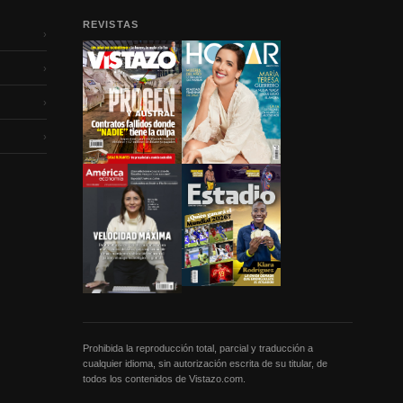
REVISTAS
›
›
›
›
Prohibida la reproducción total, parcial y traducción a
cualquier idioma, sin autorización escrita de su titular, de
todos los contenidos de Vistazo.com.