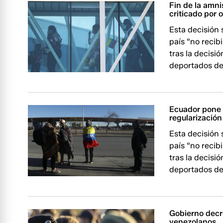
Fin de la amni
criticado por 
Esta decisión
país "no recib
tras la decisi
deportados de
Ecuador pone f
regularizació
Esta decisión
país "no recib
tras la decisi
deportados de
Gobierno decre
venezolanos