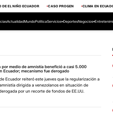
 DE EL NIÑO ECUADOR
CASO PROGEN
CLIMA EN ECUAD
icias
Actualidad
Mundo
Política
Servicios
Deportes
Negocios
Entretenim
 por medio de amnistía benefició a casi 5.000
en Ecuador; mecanismo fue derogado
 de Ecuador reiteró este jueves que la regularización a
amnistía dirigida a venezolanos en situación de
 derogada por un recorte de fondos de EE.UU.