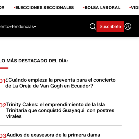
OR
ELECCIONES SECCIONALES
BOLSA LABORAL
VI
iento
Tendencias
Suscríbete
LO MÁS DESTACADO DEL DÍA
¿Cuándo empieza la preventa para el concierto
01
de La Oreja de Van Gogh en Ecuador?
Trinity Cakes: el emprendimiento de la Isla
02
Trinitaria que conquistó Guayaquil con postres
virales
Audios de exasesora de la primera dama
03