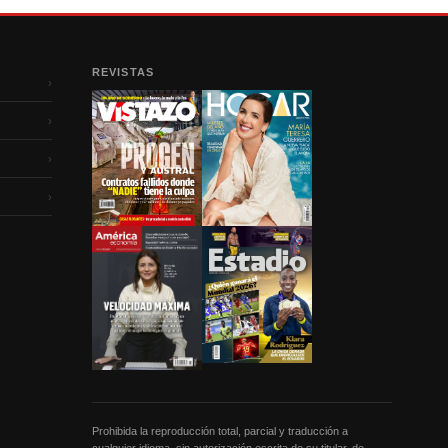
REVISTAS
›
›
›
›
Prohibida la reproducción total, parcial y traducción a