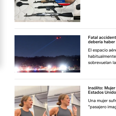
Fatal accident
debería haber 
El espacio aér
habitualmente 
sobrevuelan l
Insólito: Muje
Estados Unid
Una mujer sufr
“pasajero imag