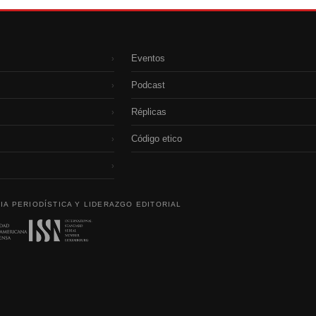
Eventos
›
Podcast
›
Réplicas
›
Código etico
›
›
IA PERIODÍSTICA Y LIDERAZGO EDITORIAL