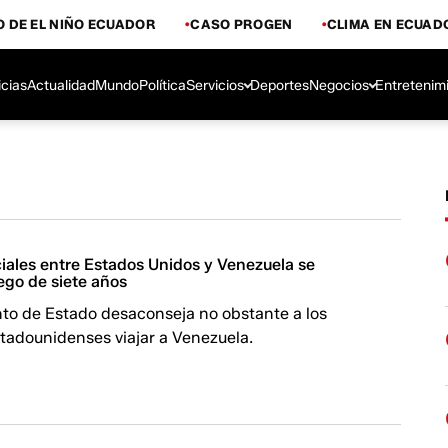
 DE EL NIÑO ECUADOR
CASO PROGEN
CLIMA EN ECUAD
icias
Actualidad
Mundo
Política
Servicios
Deportes
Negocios
Entretenim
iales entre Estados Unidos y Venezuela se
ego de siete años
to de Estado desaconseja no obstante a los
tadounidenses viajar a Venezuela.