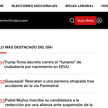
OR
ELECCIONES SECCIONALES
BOLSA LABORAL
VI
iento
Tendencias
Suscríbete
LO MÁS DESTACADO DEL DÍA
Trump firma decreto contra el "turismo" de
01
ciudadanía por nacimiento en EEUU
Guayaquil: Rescatan a una persona atrapada tras
02
accidente en la vía Perimetral
Pabel Muñoz inscribe su candidatura a la
03
reelección por una alianza ante suspensión de la