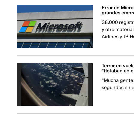
Error en Micr
grandes empr
38.000 registr
y otro materi
Airlines y JB 
Terror en vuel
"flotaban en el
"Mucha gente s
segundos en el