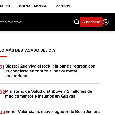
NALES
BOLSA LABORAL
VIDEOS
etenimiento
Suscríbete
LO MÁS DESTACADO DEL DÍA
'Blaze: ¡Que viva el rock!': la banda regresa con
01
un concierto en tributo al heavy metal
ecuatoriano
Ministerio de Salud distribuye 7,2 millones de
02
medicamentos e insumos en Guayas
Enner Valencia es nuevo jugador de Boca Juniors
03