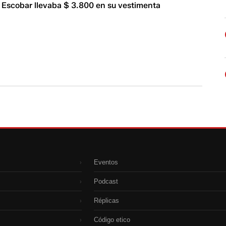
r Escobar llevaba $ 3.800 en su vestimenta
Eventos
›
Podcast
›
Réplicas
›
Código etico
›