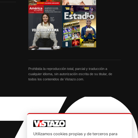
Prohibida la reproducción total, parcial y traducción a
cualquier idioma, sin autorización escrita de su titular, de
todos los contenidos de Vistazo.com.
Utilizamos cookies propias y de terceros para