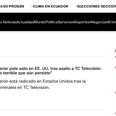
CASO PROGEN
CLIMA EN ECUADOR
ELECCIONES SECCIO
s Noticias
Actualidad
Mundo
Política
Servicios
Deportes
Negocios
Entr
erón pide asilo en EE. UU. tras asalto a TC Televisión:
 terrible que aún persiste"
erón está radicado en Estados Unidos tras la
riminales en TC Televisión.