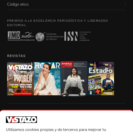
Código etico
›
PREMIOS A LA EXCELENCIA PERIODÍSTICA Y LIDERAZGO
EDITORIAL
REVISTAS
Prohibida la reproducción total, parcial y traducción a cualquier idioma, sin
autorización escrita de su titular, de todos los contenidos de Vistazo.com.
Utilizamos cookies propias y de terceros para mejorar tu