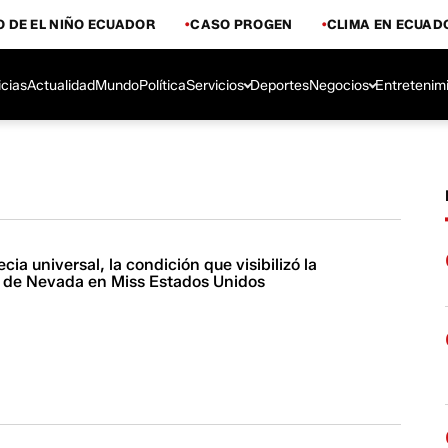
 DE EL NIÑO ECUADOR
CASO PROGEN
CLIMA EN ECUAD
icias
Actualidad
Mundo
Política
Servicios
Deportes
Negocios
Entretenim
cia universal, la condición que visibilizó la
 de Nevada en Miss Estados Unidos