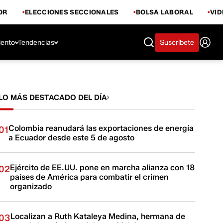
OR
ELECCIONES SECCIONALES
BOLSA LABORAL
VI
iento
Tendencias
Suscríbete
LO MÁS DESTACADO DEL DÍA
Colombia reanudará las exportaciones de energía
01
a Ecuador desde este 5 de agosto
Ejército de EE.UU. pone en marcha alianza con 18
02
países de América para combatir el crimen
organizado
Localizan a Ruth Kataleya Medina, hermana de
03