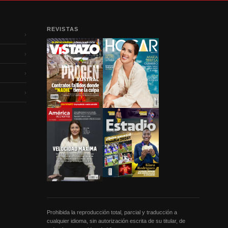
REVISTAS
›
›
›
›
Prohibida la reproducción total, parcial y traducción a
cualquier idioma, sin autorización escrita de su titular, de