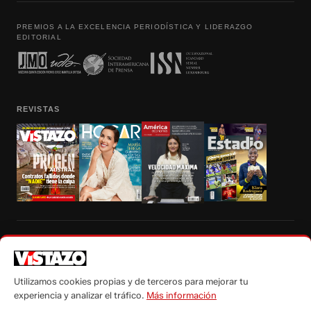
PREMIOS A LA EXCELENCIA PERIODÍSTICA Y LIDERAZGO
EDITORIAL
REVISTAS
Prohibida la reproducción total, parcial y traducción a cualquier idioma, sin
autorización escrita de su titular, de todos los contenidos de Vistazo.com.
Utilizamos cookies propias y de terceros para mejorar tu
experiencia y analizar el tráfico.
Más información