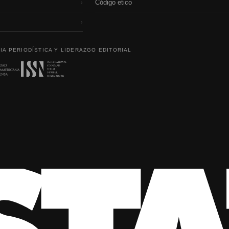
Código etico
›
›
IA PERIODÍSTICA Y LIDERAZGO EDITORIAL