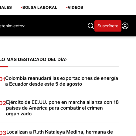
NALES
BOLSA LABORAL
VIDEOS
etenimiento
Suscríbete
LO MÁS DESTACADO DEL DÍA
Colombia reanudará las exportaciones de energía
01
a Ecuador desde este 5 de agosto
Ejército de EE.UU. pone en marcha alianza con 18
02
países de América para combatir el crimen
organizado
Localizan a Ruth Kataleya Medina, hermana de
03