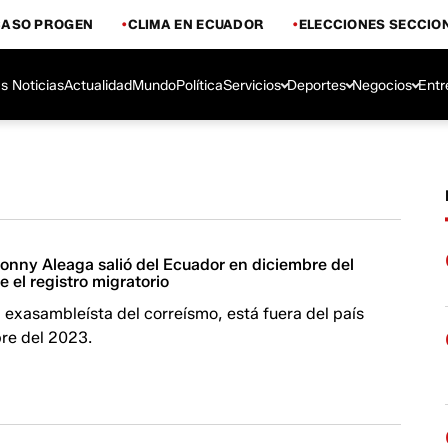
CASO PROGEN
CLIMA EN ECUADOR
ELECCIONES SECCIO
s Noticias
Actualidad
Mundo
Política
Servicios
Deportes
Negocios
Entr
onny Aleaga salió del Ecuador en diciembre del
e el registro migratorio
exasambleísta del correísmo, está fuera del país
re del 2023.