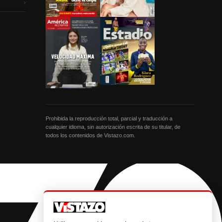
›
Prohibida la reproducción total, parcial y traducción a
cualquier idioma, sin autorización escrita de su titular, de
todos los contenidos de Vistazo.com.