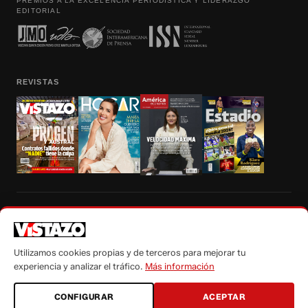
PREMIOS A LA EXCELENCIA PERIODÍSTICA Y LIDERAZGO
EDITORIAL
REVISTAS
Prohibida la reproducción total, parcial y traducción a cualquier idioma, sin
autorización escrita de su titular, de todos los contenidos de Vistazo.com.
Utilizamos cookies propias y de terceros para mejorar tu
experiencia y analizar el tráfico.
Más información
CONFIGURAR
ACEPTAR