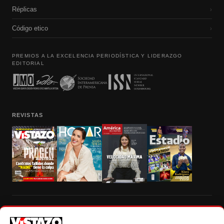
Réplicas
›
Código etico
›
PREMIOS A LA EXCELENCIA PERIODÍSTICA Y LIDERAZGO
EDITORIAL
REVISTAS
Prohibida la reproducción total, parcial y traducción a cualquier idioma, sin
autorización escrita de su titular, de todos los contenidos de Vistazo.com.