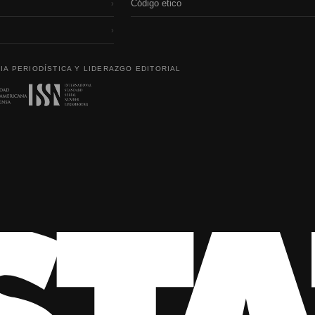
Código etico
›
›
IA PERIODÍSTICA Y LIDERAZGO EDITORIAL