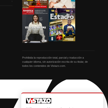
›
Prohibida la reproducción total, parcial y traducción a
cualquier idioma, sin autorización escrita de su titular, de
todos los contenidos de Vistazo.com.