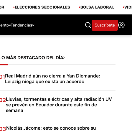
OR
ELECCIONES SECCIONALES
BOLSA LABORAL
VI
iento
Tendencias
Suscríbete
LO MÁS DESTACADO DEL DÍA
Real Madrid aún no cierra a Yan Diomande:
01
Leipzig niega que exista un acuerdo
Lluvias, tormentas eléctricas y alta radiación UV
02
se prevén en Ecuador durante este fin de
semana
Nicolás Jácome: esto se conoce sobre su
03