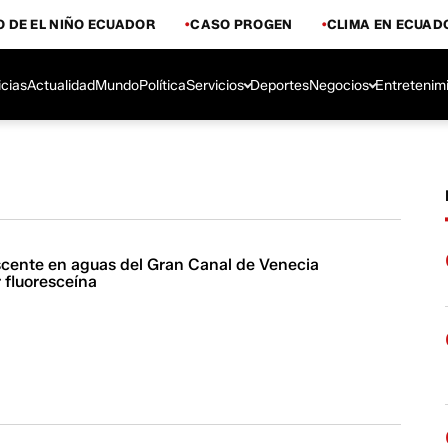
 DE EL NIÑO ECUADOR
CASO PROGEN
CLIMA EN ECUAD
icias
Actualidad
Mundo
Política
Servicios
Deportes
Negocios
Entretenim
scente en aguas del Gran Canal de Venecia
 fluoresceína