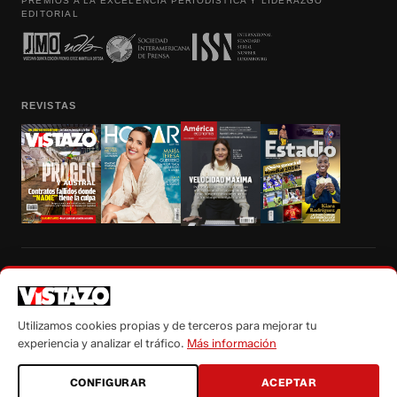
PREMIOS A LA EXCELENCIA PERIODÍSTICA Y LIDERAZGO
EDITORIAL
REVISTAS
Prohibida la reproducción total, parcial y traducción a cualquier idioma, sin
autorización escrita de su titular, de todos los contenidos de Vistazo.com.
Utilizamos cookies propias y de terceros para mejorar tu
experiencia y analizar el tráfico.
Más información
CONFIGURAR
ACEPTAR