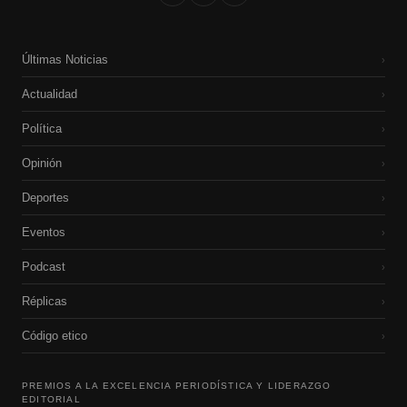
Últimas Noticias
›
Actualidad
›
Política
›
Opinión
›
Deportes
›
Eventos
›
Podcast
›
Réplicas
›
Código etico
›
PREMIOS A LA EXCELENCIA PERIODÍSTICA Y LIDERAZGO
EDITORIAL