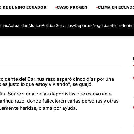
 DE EL NIÑO ECUADOR
CASO PROGEN
CLIMA EN ECUAD
icias
Actualidad
Mundo
Política
Servicios
Deportes
Negocios
Entretenim
ccidente del Carihuairazo esperó cinco días por una
 es justo lo que estoy viviendo", se quejó
ta Suárez, una de las deportistas que estuvo en el
Carihuairazo, donde fallecieron varias personas y otras
avemente heridas, clama por ayuda.