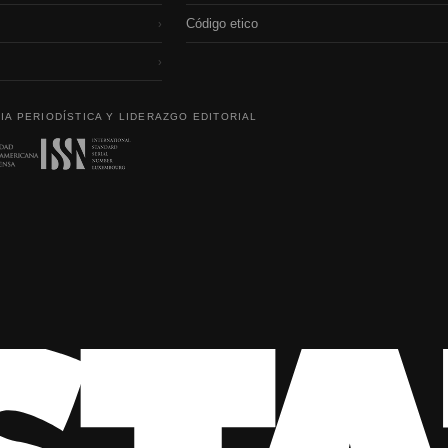
Código etico
›
›
IA PERIODÍSTICA Y LIDERAZGO EDITORIAL