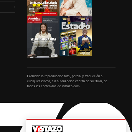
›
Prohibida la reproducción total, parcial y traducción a
cualquier idioma, sin autorización escrita de su titular, de
todos los contenidos de Vistazo.com.