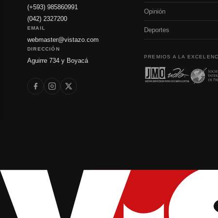
(+593) 985860991
Opinión
(042) 2327200
EMAIL
Deportes
webmaster@vistazo.com
DIRECCIÓN
PREMIOS A LA EXCELENC
Aguirre 734 y Boyacá