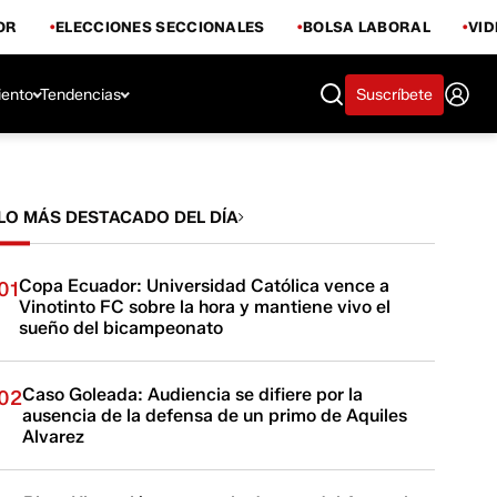
OR
ELECCIONES SECCIONALES
BOLSA LABORAL
VI
iento
Tendencias
Suscríbete
LO MÁS DESTACADO DEL DÍA
Copa Ecuador: Universidad Católica vence a
01
Vinotinto FC sobre la hora y mantiene vivo el
sueño del bicampeonato
Caso Goleada: Audiencia se difiere por la
02
ausencia de la defensa de un primo de Aquiles
Alvarez