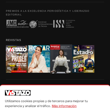
PREMIOS A LA EXCELENCIA PERIODÍSTICA Y LIDERAZGO
EDITORIAL
REVISTAS
Prohibida la reproducción total, parcial y traducción a cualquier idioma, sin
autorización escrita de su titular, de todos los contenidos de Vistazo.com.
Utilizamos cookies propias y de terceros para mejorar tu
experiencia y analizar el tráfico.
Más información