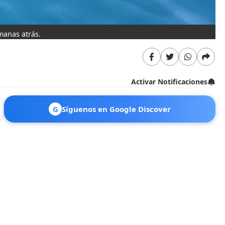
manas atrás.
Activar Notificaciones
G
Síguenos en Google Discover