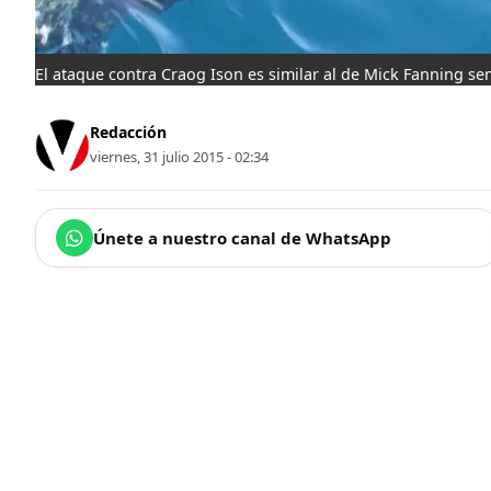
El ataque contra Craog Ison es similar al de Mick Fanning se
Redacción
viernes, 31 julio 2015 - 02:34
Únete a nuestro canal de WhatsApp