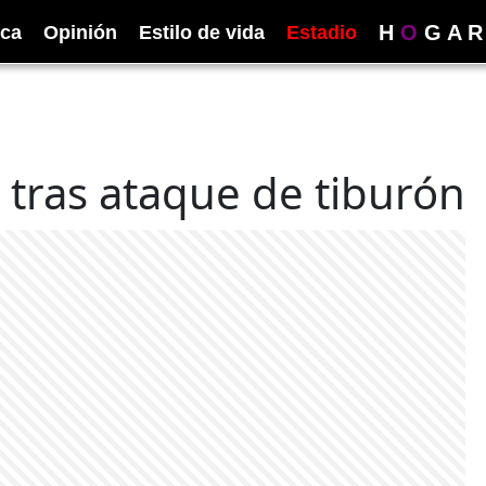
H
O
G
A
R
ica
Opinión
Estilo de vida
Estadio
o tras ataque de tiburón