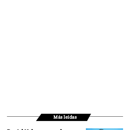
Más leídas