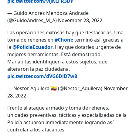
pic.twitter.com/viJKEFR3DP
— Guido Andres Mendoza Andrade
(@GuidoAndres_M_A)
November 28, 2022
Las operaciones exitosas hay que destacarlas. Una
toma de rehenes en
#Chone
terminó así, gracias a
la
@PoliciaEcuador
. Hay que dotarles urgente de
mejores herramientas. Está demostrado.
Manabitas identifiquen a estos sujetos, que
alteraron la paz ciudadana.
pic.twitter.com/dVG6DiD7w8
— Nestor Aguilera 🇪🇨 (@Nestor_Aguilera)
November
28, 2022
Frente al ataque armado y toma de rehenes,
unidades preventivas, tácticas y especializadas de la
Policía actuaron inmediatamente logrando así
controlar a los atacantes.