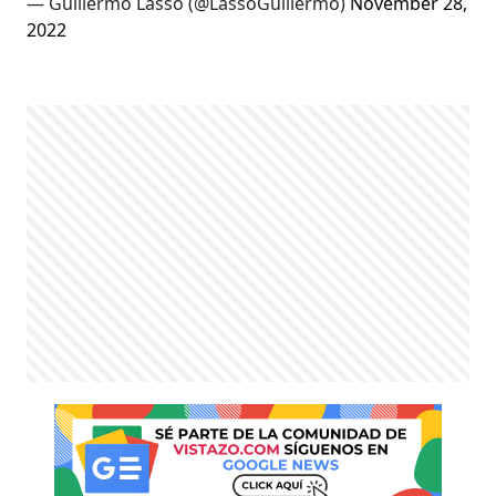
— Guillermo Lasso (@LassoGuillermo)
November 28,
2022