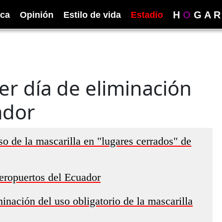
H
O
G
A
R
ica
Opinión
Estilo de vida
Estadio
er día de eliminación
ador
o de la mascarilla en "lugares cerrados" de
eropuertos del Ecuador
inación del uso obligatorio de la mascarilla