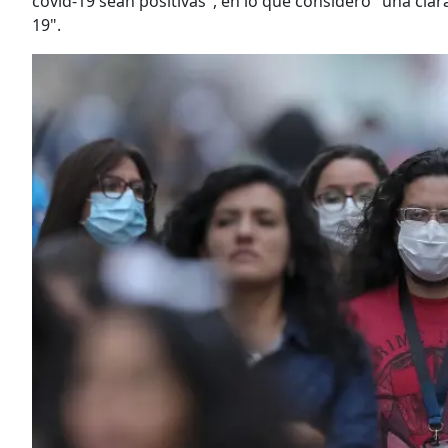
covid-19 sean positivas", en lo que consideró "una cl
19".