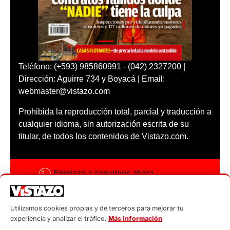
Teléfono: (+593) 985860991 - (042) 2327200 |
Dirección: Aguirre 734 y Boyacá | Email:
webmaster@vistazo.com
Prohibida la reproducción total, parcial y traducción a
cualquier idioma, sin autorización escrita de su
titular, de todos los contenidos de Vistazo.com.
Empieza a seguirnos ahora
Activar notificaciones
Utilizamos cookies propias y de terceros para mejorar tu
Código ética
experiencia y analizar el tráfico.
Más información
Sugerencias a: