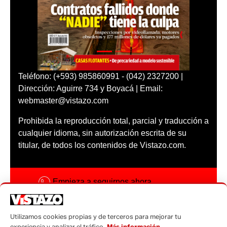
Teléfono: (+593) 985860991 - (042) 2327200 |
Dirección: Aguirre 734 y Boyacá | Email:
webmaster@vistazo.com
Prohibida la reproducción total, parcial y traducción a
cualquier idioma, sin autorización escrita de su
titular, de todos los contenidos de Vistazo.com.
Empieza a seguirnos ahora
Activar notificaciones
Utilizamos cookies propias y de terceros para mejorar tu
Código ética
experiencia y analizar el tráfico.
Más información