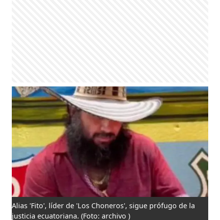
Alias 'Fito', líder de 'Los Choneros', sigue prófugo de la
justicia ecuatoriana.
(Foto: archivo )