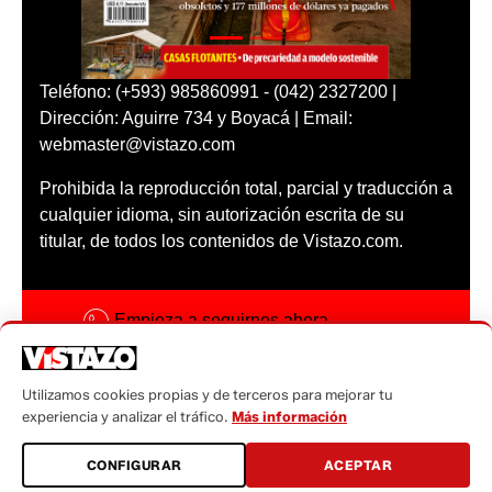
Teléfono: (+593) 985860991 - (042) 2327200 |
Dirección: Aguirre 734 y Boyacá | Email:
webmaster@vistazo.com
Prohibida la reproducción total, parcial y traducción a
cualquier idioma, sin autorización escrita de su
titular, de todos los contenidos de Vistazo.com.
Empieza a seguirnos ahora
Activar notificaciones
Utilizamos cookies propias y de terceros para mejorar tu
Código ética
experiencia y analizar el tráfico.
Más información
Sugerencias a:
CONFIGURAR
ACEPTAR
sugerencias@vistazo.com