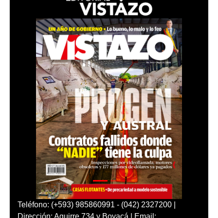
Teléfono: (+593) 985860991 - (042) 2327200 |
Dirección: Aguirre 734 y Boyacá | Email: