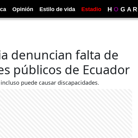
H
O
G
A
R
ica
Opinión
Estilo de vida
Estadio
ia denuncian falta de
es públicos de Ecuador
 incluso puede causar discapacidades.