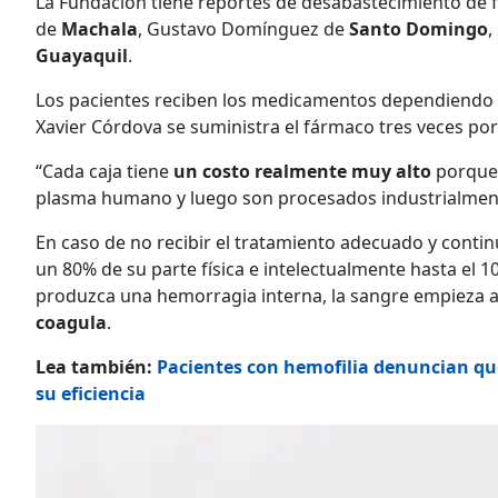
La Fundación tiene reportes de desabastecimiento de fa
de
Machala
, Gustavo Domínguez de
Santo Domingo
,
Guayaquil
.
Los pacientes reciben los medicamentos dependiendo de
Xavier Córdova se suministra el fármaco tres veces por
“Cada caja tiene
un costo realmente muy alto
porque 
plasma humano y luego son procesados industrialment
En caso de no recibir el tratamiento adecuado y conti
un 80% de su parte física e intelectualmente hasta el 1
produzca una hemorragia interna, la sangre empieza a
coagula
.
Lea también:
Pacientes con hemofilia denuncian qu
su eficiencia