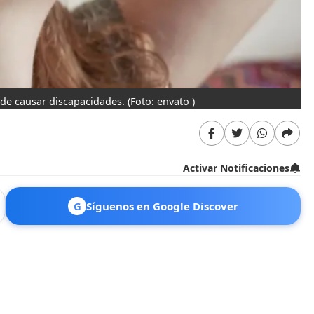
ede causar discapacidades.
(Foto: envato )
Activar Notificaciones
G
Síguenos en Google Discover