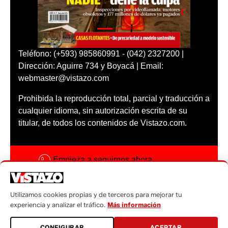
Teléfono: (+593) 985860991 - (042) 2327200 |
Dirección: Aguirre 734 y Boyacá | Email:
webmaster@vistazo.com
Prohibida la reproducción total, parcial y traducción a
cualquier idioma, sin autorización escrita de su
titular, de todos los contenidos de Vistazo.com.
Empieza a seguirnos ahora
Activar notificaciones
Utilizamos cookies propias y de terceros para mejorar tu
Código ética
experiencia y analizar el tráfico.
Más información
Sugerencias a:
CONFIGURAR
ACEPTAR