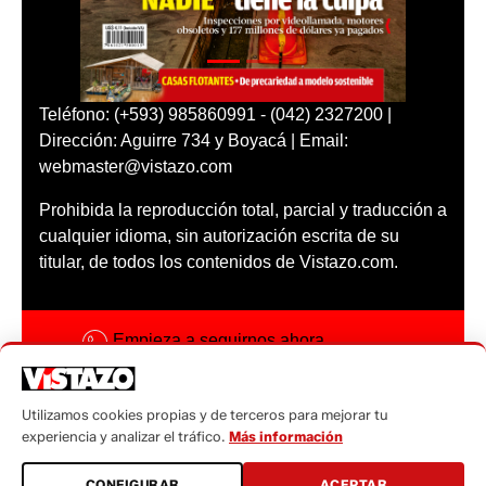
Teléfono: (+593) 985860991 - (042) 2327200 |
Dirección: Aguirre 734 y Boyacá | Email:
webmaster@vistazo.com
Prohibida la reproducción total, parcial y traducción a
cualquier idioma, sin autorización escrita de su
titular, de todos los contenidos de Vistazo.com.
Empieza a seguirnos ahora
Activar notificaciones
Utilizamos cookies propias y de terceros para mejorar tu
Código ética
experiencia y analizar el tráfico.
Más información
Sugerencias a:
CONFIGURAR
ACEPTAR