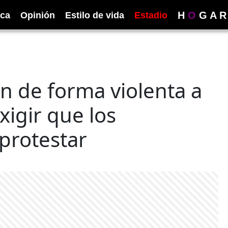
H
O
G
A
R
ica
Opinión
Estilo de vida
Estadio
n de forma violenta a
exigir que los
 protestar