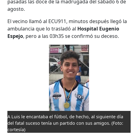
pasadas las doce de la madrugada del sábado 6 de
agosto.
El vecino llamó al ECU911, minutos después llegó la
ambulancia que lo trasladó al
Hospital Eugenio
Espejo
, pero a las 03h35 se confirmó su deceso.
A Luis le encantaba el fútbol, de hecho, al siguiente día
del fatal suceso tenía un partido con sus amigos.
(Foto:
cortesía)