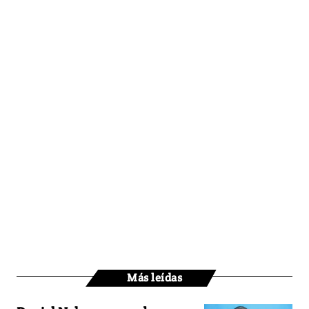
Más leídas