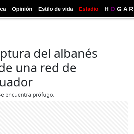
H
O
G
A
R
ica
Opinión
Estilo de vida
Estadio
aptura del albanés
a de una red de
cuador
 se encuentra prófugo.