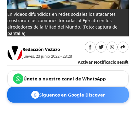
En videos difundidos en redes sociales los atacantes
mostraron los camiones tomadas al Ejército en los
alrededores de la Mitad del Mundo.
(Foto: captura de
pantalla)
Redacción Vistazo
jueves, 23 junio 2022 - 23:28
Activar Notificaciones
Únete a nuestro canal de WhatsApp
G
Síguenos en Google Discover