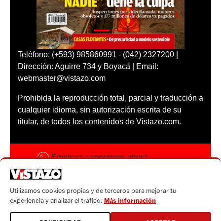
Teléfono: (+593) 985860991 - (042) 2327200 |
Dirección: Aguirre 734 y Boyacá | Email:
webmaster@vistazo.com
Prohibida la reproducción total, parcial y traducción a
cualquier idioma, sin autorización escrita de su
titular, de todos los contenidos de Vistazo.com.
Empieza a seguirnos ahora
Activar notificaciones
Utilizamos cookies propias y de terceros para mejorar tu
Código ética
experiencia y analizar el tráfico.
Más información
Sugerencias a: