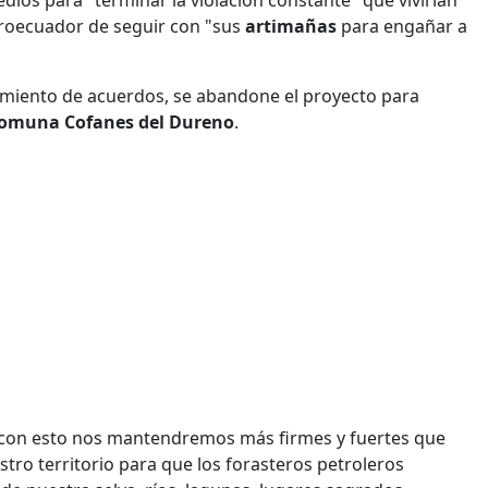
os para "terminar la violación constante" que vivirían
troecuador de seguir con "sus
artimañas
para engañar a
plimiento de acuerdos, se abandone el proyecto para
omuna Cofanes del Dureno
.
 con esto nos mantendremos más firmes y fuertes que
tro territorio para que los forasteros petroleros