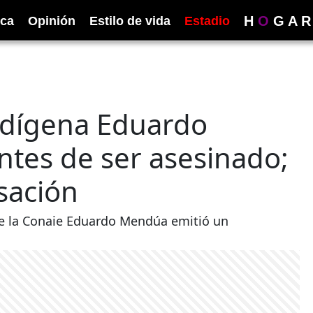
H
O
G
A
R
ica
Opinión
Estilo de vida
Estadio
 indígena Eduardo
tes de ser asesinado;
sación
 de la Conaie Eduardo Mendúa emitió un