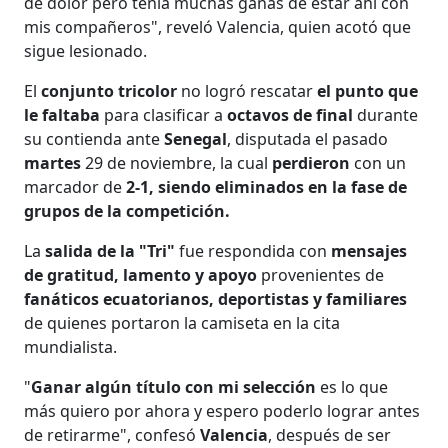
de dolor pero tenía muchas ganas de estar ahí con
mis compañeros", reveló Valencia, quien acotó que
sigue lesionado.
El
conjunto tricolor
no logró rescatar
el punto que
le faltaba
para clasificar a
octavos de final
durante
su contienda ante
Senegal
, disputada el pasado
martes
29 de noviembre, la cual
perdieron
con un
marcador de
2-1, siendo eliminados en la fase de
grupos de la competición.
La
salida de la "Tri"
fue respondida con
mensajes
de gratitud, lamento y apoyo
provenientes de
fanáticos ecuatorianos, deportistas y familiares
de quienes portaron la camiseta en la cita
mundialista.
"
Ganar algún título con mi selección
es lo que
más quiero por ahora y espero poderlo lograr antes
de retirarme", confesó
Valencia
, después de ser