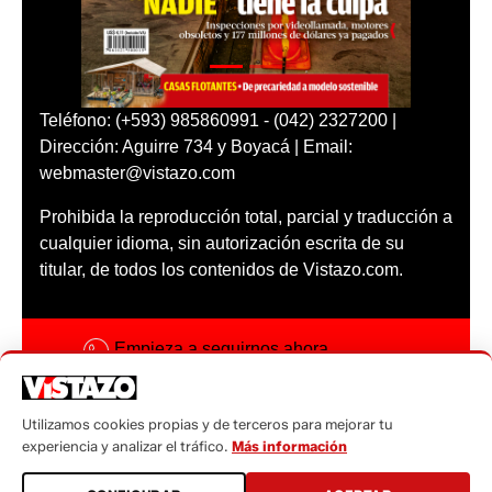
Teléfono: (+593) 985860991 - (042) 2327200 |
Dirección: Aguirre 734 y Boyacá | Email:
webmaster@vistazo.com
Prohibida la reproducción total, parcial y traducción a
cualquier idioma, sin autorización escrita de su
titular, de todos los contenidos de Vistazo.com.
Empieza a seguirnos ahora
Activar notificaciones
Utilizamos cookies propias y de terceros para mejorar tu
Código ética
experiencia y analizar el tráfico.
Más información
Sugerencias a: