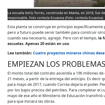
La escuela Kerly Torres, construida en Manta, en 2018, fue d
responsable. Foto cortesía Ecuavisa
(Foto: cortesía Ecuavisa)
Esta planta se construye en principio específicamente p
pero a futuro puede servir también para construir otro
cuando sea necesario, agregó. Pero con el tiempo,
la 
escuelas
.
Apenas 20 están en uso
.
Lea también:
Cuatro proyectos mineros chinos desa
EMPIEZAN LOS PROBLEMA
El monto total del contrato ascendía a 196 millones de 
21 meses, a partir de la entrega del anticipo. Es decir q
para mayo de 2017, cuando Correa dejaría el poder. Pero
por los bajos precios del petróleo. Para completar el c
mayo de ese año el Ministerio de Educación transfirió 
para que iniciara las obras.