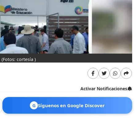
.
(Fotos: cortesía )
Activar Notificaciones
G
Síguenos en Google Discover