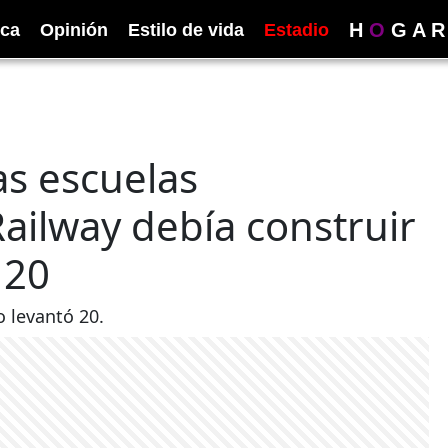
H
O
G
A
R
ica
Opinión
Estilo de vida
Estadio
las escuelas
ailway debía construir
 20
o levantó 20.