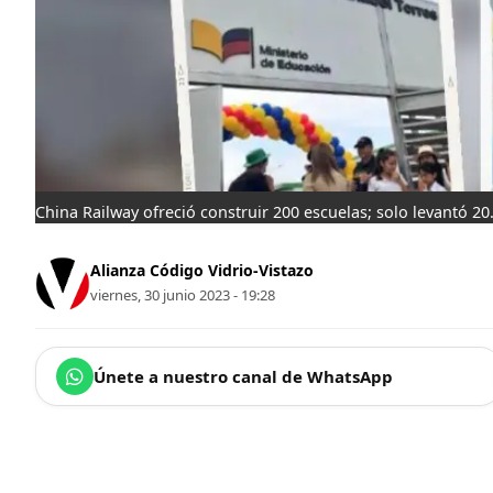
China Railway ofreció construir 200 escuelas; solo levantó 20
Alianza Código Vidrio-Vistazo
viernes, 30 junio 2023 - 19:28
Únete a nuestro canal de WhatsApp