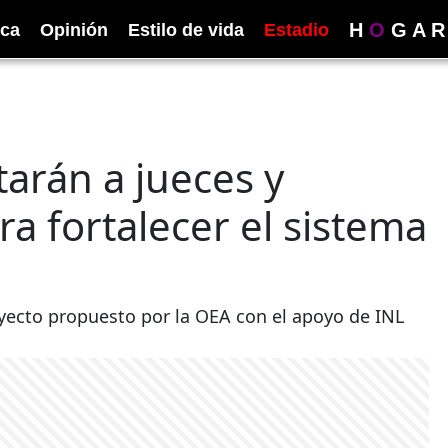
H
O
G
A
R
ica
Opinión
Estilo de vida
Estadio
tarán a jueces y
ra fortalecer el sistema
oyecto propuesto por la OEA con el apoyo de INL