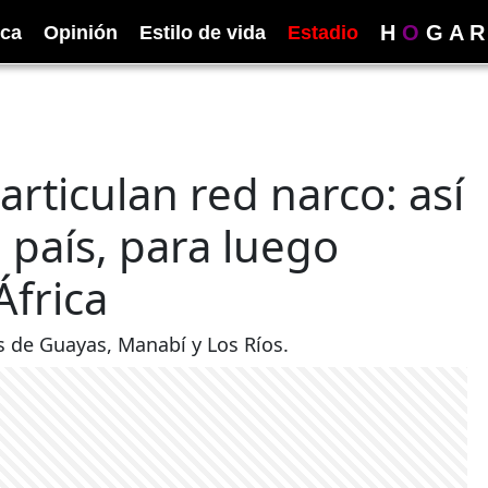
H
O
G
A
R
ica
Opinión
Estilo de vida
Estadio
rticulan red narco: así
 país, para luego
África
as de Guayas, Manabí y Los Ríos.