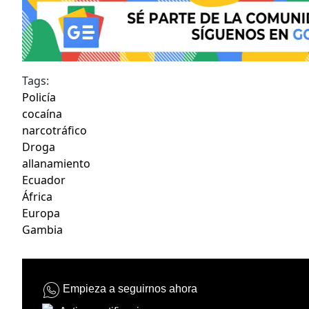
Tags:
Policía
cocaína
narcotráfico
Droga
allanamiento
Ecuador
África
Europa
Gambia
Empieza a seguirnos ahora